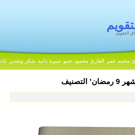
تقويم
ق التقويم
ئ محمد عمر
القارئ محمود حمو
سيرة ذاتية
شكر وتقدير
نادي
’ التصنيف