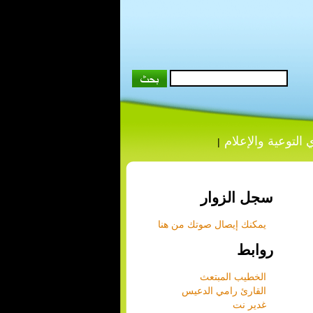
 التوعية والإعلام
|
سجل الزوار
يمكنك إيصال صوتك من هنا
روابط
الخطيب المبتعث
القارئ رامي الدعيس
غدير نت