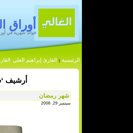
أوراق ال
فوائد شهرية في أورا
الرئيسية
القارئ إبراهيم العلي
القار
|
أرشيف ‘شهر 9 رمضان
شهر رمضان
سبتمبر 29, 2008