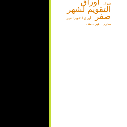
أوراق
شوال
التقويم لشهر
صفر
أوراق التقويم لشهر
محرم
غير مصنف