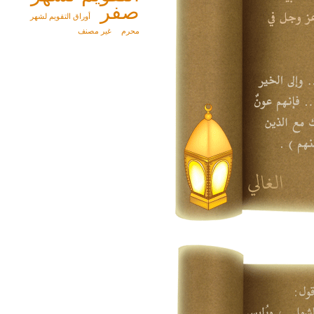
صفر
أوراق التقويم لشهر
محرم
غير مصنف