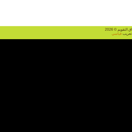
يم © 2026
يب
قياسي