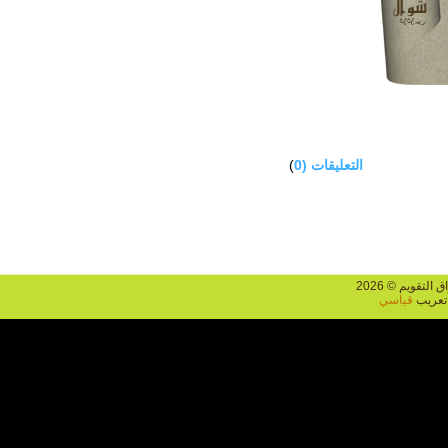
التعليقات (0
)
يم © 2026
يب
قياسي