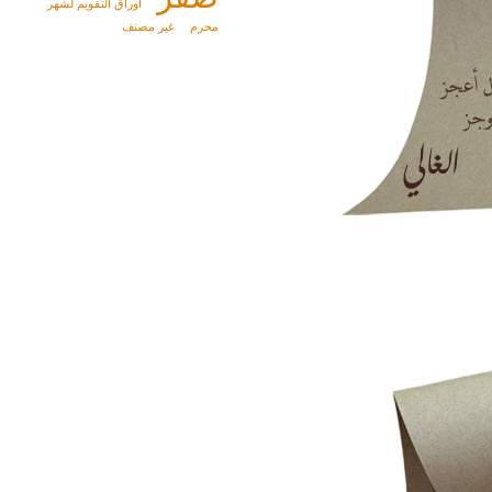
أوراق التقويم لشهر
محرم
غير مصنف