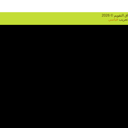
يم © 2026
يب
قياسي