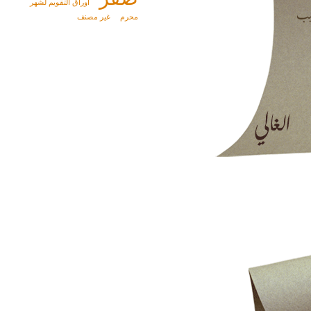
أوراق التقويم لشهر
محرم
غير مصنف