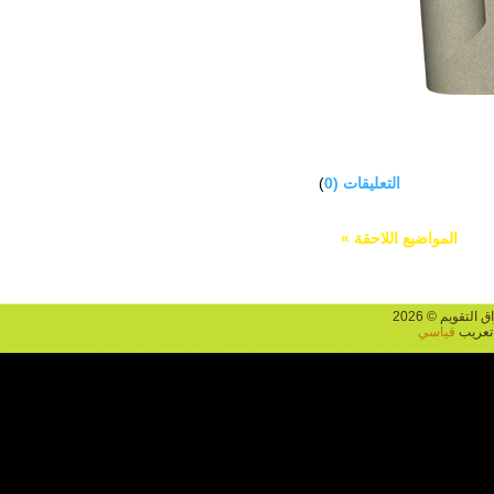
التعليقات (0
)
المواضيع اللاحقة »
يم © 2026
يب
قياسي