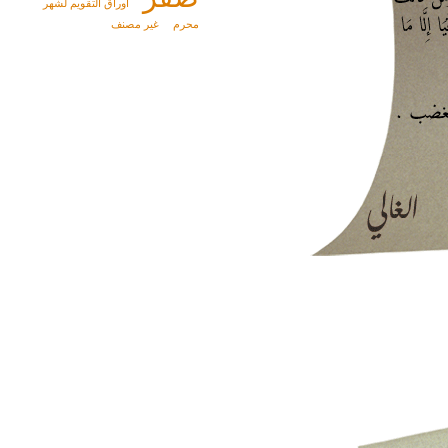
أوراق التقويم لشهر
محرم
غير مصنف