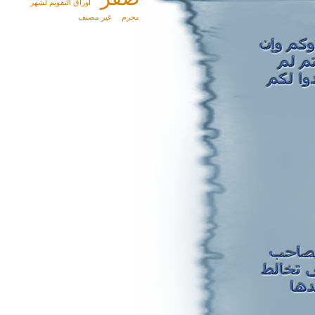
أوراق التقويم لشهر
محرم
غير مصنف