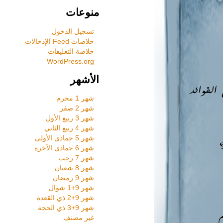
منوعات
تسجيل الدخول
خلاصات Feed الإدخالات
خلاصة التعليقات
WordPress.org
الأشهر
شهر 1 محرم
شهر 2 صفر
شهر 3 ربيع الأول
شهر 4 ربيع الثاني
شهر 5 جمادى الأولى
شهر 6 جمادى الآخرة
شهر 7 رجب
شهر 8 شعبان
شهر 9 رمضان
شهر 9+1 شوال
شهر 9+2 ذي القعدة
شهر 9+3 ذي الحجة
غير مصنف