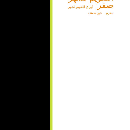
صفر
أوراق التقويم لشهر
محرم
غير مصنف