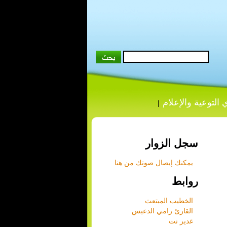
 التوعية والإعلام
|
سجل الزوار
يمكنك إيصال صوتك من هنا
روابط
الخطيب المبتعث
القارئ رامي الدعيس
غدير نت