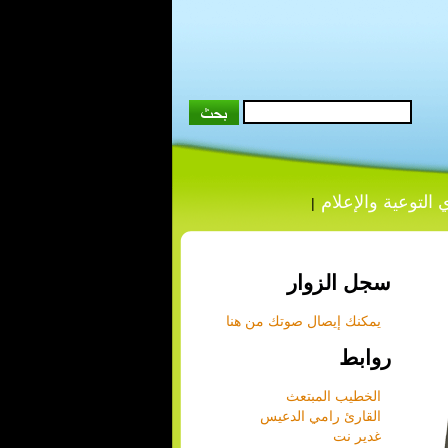
 التوعية والإعلام
|
سجل الزوار
يمكنك إيصال صوتك من هنا
روابط
الخطيب المبتعث
القارئ رامي الدعيس
غدير نت