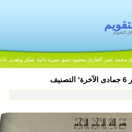
تقويم
ق التقويم
ئ محمد عمر
القارئ محمود حمو
سيرة ذاتية
شكر وتقدير
نادي
صنيف