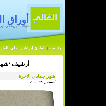
أوراق ال
فوائد شهرية في أورا
الرئيسية
القارئ إبراهيم العلي
القار
|
أرشيف ‘شهر 6 جمادى الآخرة’ الت
شهر جمادى الآخرة
أغسطس 25, 2008