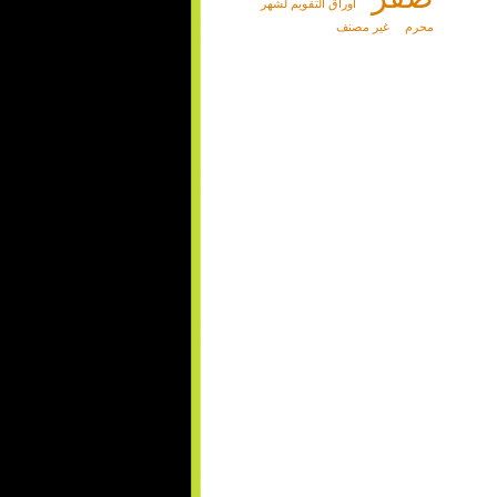
أوراق التقويم لشهر
محرم
غير مصنف