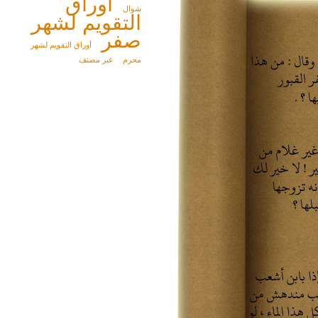
أوراق
شوال
التقويم لشهر
صفر
أوراق التقويم لشهر
محرم
غير مصنف