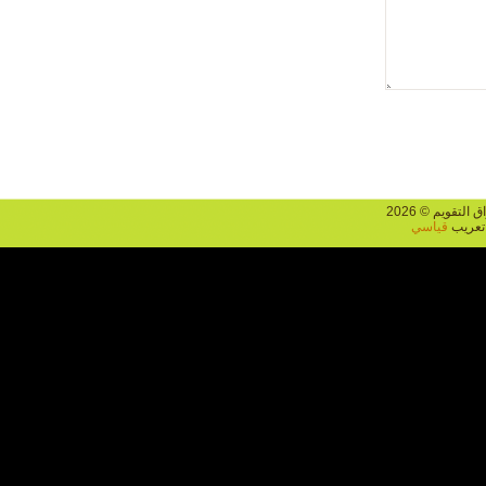
يم © 2026
يب
قياسي