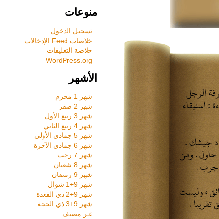
منوعات
تسجيل الدخول
خلاصات Feed الإدخالات
خلاصة التعليقات
WordPress.org
الأشهر
شهر 1 محرم
شهر 2 صفر
شهر 3 ربيع الأول
شهر 4 ربيع الثاني
شهر 5 جمادى الأولى
شهر 6 جمادى الآخرة
شهر 7 رجب
شهر 8 شعبان
شهر 9 رمضان
شهر 9+1 شوال
شهر 9+2 ذي القعدة
شهر 9+3 ذي الحجة
غير مصنف